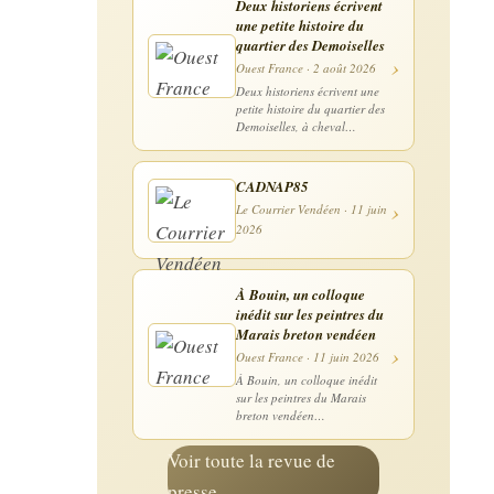
Deux historiens écrivent
une petite histoire du
quartier des Demoiselles
›
Ouest France · 2 août 2026
Deux historiens écrivent une
petite histoire du quartier des
Demoiselles, à cheval…
CADNAP85
›
Le Courrier Vendéen · 11 juin
2026
À Bouin, un colloque
inédit sur les peintres du
Marais breton vendéen
›
Ouest France · 11 juin 2026
À Bouin, un colloque inédit
sur les peintres du Marais
breton vendéen…
Voir toute la revue de
presse