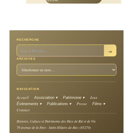
RECHERCHE
→
ARCHIVES
NAVIGATION
Accueil
Jeux
Association ▾
Patrimoine ▾
Presse
Évènements ▾
Publications ▾
Films ▾
Contact
Histoire, Culture et Patrimoine des Pays de Rié et de Vie
76 avenue de la Faye · Saint-Hilaire-de-Riez (85270)