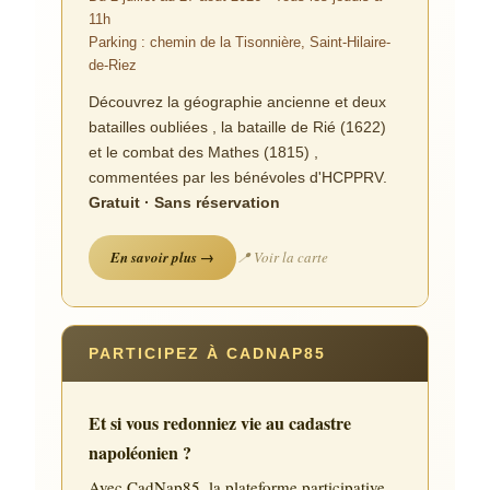
11h
Parking : chemin de la Tisonnière, Saint-Hilaire-
de-Riez
Découvrez la géographie ancienne et deux
batailles oubliées , la bataille de Rié (1622)
et le combat des Mathes (1815) ,
commentées par les bénévoles d'HCPPRV.
Gratuit · Sans réservation
En savoir plus →
📍 Voir la carte
PARTICIPEZ À CADNAP85
Et si vous redonniez vie au cadastre
napoléonien ?
Avec CadNap85, la plateforme participative