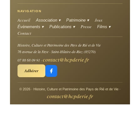
NAVIGATION
Accueil
Jeux
Association ▾
Patrimoine ▾
Presse
Évènements ▾
Publications ▾
Films ▾
Contact
Histoire, Culture et Patrimoine des Pays de Rié et de Vie
76 avenue de la Faye · Saint-Hilaire-de-Riez (85270)
contact@hcpderie.fr
07 88 68 09 91 ·
Adhérer
© 2026 · Histoire, Culture et Patrimoine des Pays de Rié et de Vie ·
contact@hcpderie.fr