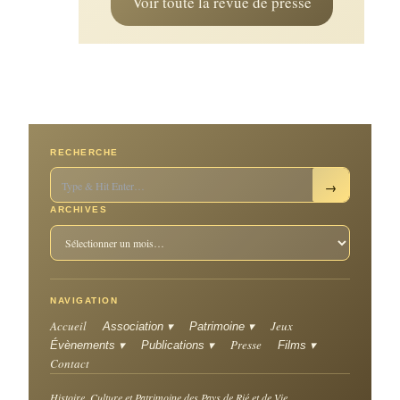
Voir toute la revue de presse
RECHERCHE
→
ARCHIVES
NAVIGATION
Accueil
Jeux
Association ▾
Patrimoine ▾
Presse
Évènements ▾
Publications ▾
Films ▾
Contact
Histoire, Culture et Patrimoine des Pays de Rié et de Vie