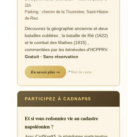
11h
Parking : chemin de la Tisonnière, Saint-Hilaire-
de-Riez
Découvrez la géographie ancienne et deux
batailles oubliées , la bataille de Rié (1622)
et le combat des Mathes (1815) ,
commentées par les bénévoles d'HCPPRV.
Gratuit · Sans réservation
En savoir plus →
📍 Voir la carte
PARTICIPEZ À CADNAP85
Et si vous redonniez vie au cadastre
napoléonien ?
Avec CadNap85, la plateforme participative