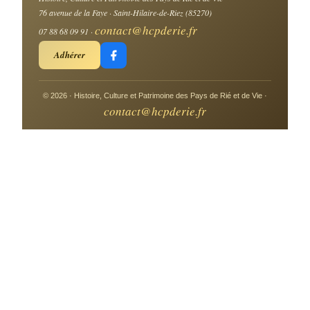
76 avenue de la Faye · Saint-Hilaire-de-Riez (85270)
contact@hcpderie.fr
07 88 68 09 91 ·
Adhérer
© 2026 · Histoire, Culture et Patrimoine des Pays de Rié et de Vie ·
contact@hcpderie.fr