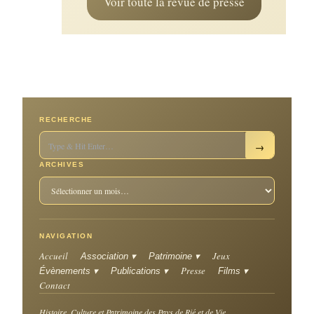
Voir toute la revue de presse
RECHERCHE
→
ARCHIVES
NAVIGATION
Accueil
Jeux
Association ▾
Patrimoine ▾
Presse
Évènements ▾
Publications ▾
Films ▾
Contact
Histoire, Culture et Patrimoine des Pays de Rié et de Vie