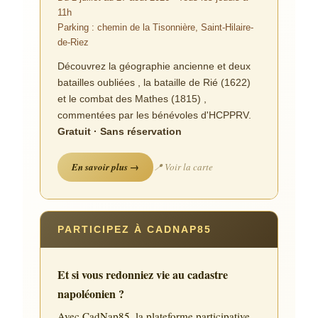
11h
Parking : chemin de la Tisonnière, Saint-Hilaire-
de-Riez
Découvrez la géographie ancienne et deux
batailles oubliées , la bataille de Rié (1622)
et le combat des Mathes (1815) ,
commentées par les bénévoles d'HCPPRV.
Gratuit · Sans réservation
En savoir plus →
📍 Voir la carte
PARTICIPEZ À CADNAP85
Et si vous redonniez vie au cadastre
napoléonien ?
Avec CadNap85, la plateforme participative