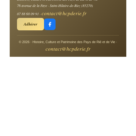
76 avenue de la Faye · Saint-Hilaire-de-Riez (85270)
contact@hcpderie.fr
07 88 68 09 91 ·
Adhérer
© 2026 · Histoire, Culture et Patrimoine des Pays de Rié et de Vie ·
contact@hcpderie.fr