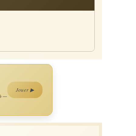
Jouer ▶
ié —