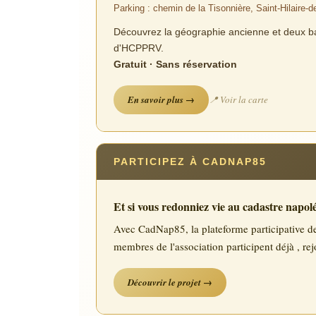
Parking : chemin de la Tisonnière, Saint-Hilaire-d
Découvrez la géographie ancienne et deux bat
d'HCPPRV.
Gratuit · Sans réservation
En savoir plus →
📍 Voir la carte
PARTICIPEZ À CADNAP85
Et si vous redonniez vie au cadastre napol
Avec CadNap85, la plateforme participative des 
membres de l'association participent déjà , rej
Découvrir le projet →