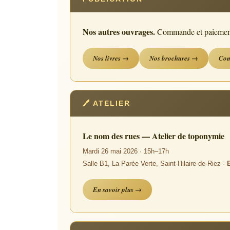
Nos autres ouvrages.
Commande et paiement e
Nos livres →
Nos brochures →
Co
🖊 ATELIER
Le nom des rues — Atelier de toponymie
Mardi 26 mai 2026 · 15h–17h
Salle B1, La Parée Verte, Saint-Hilaire-de-Riez ·
E
En savoir plus →