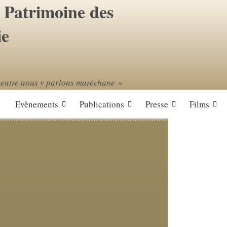
t Patrimoine des
ie
 entre nous y parlons maréchane »
Evènements
Publications
Presse
Films