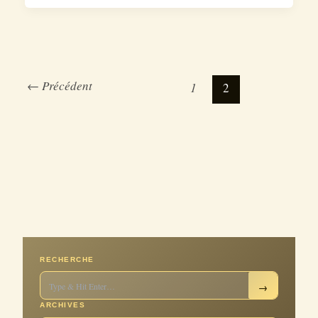
←
Précédent
1
2
RECHERCHE
→
ARCHIVES